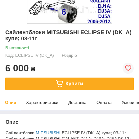
Сайлентблоки MITSUBISHI ECLIPSE IV (DK_A)
купе; 03-11г
В наявності
Код: ECLIPSE IV (DK_A)
Роздріб
6 000
₴
Купити
Опис
Характеристики
Доставка
Оплата
Умови п
Опис
Сайлентблоки
MITSUBISHI
ECLIPSE IV (DK_A) купе; 03-11г
Сайлентблоки MITSUBISHI GALANT DJ1A; DJ3A; DJ5A 06-12г