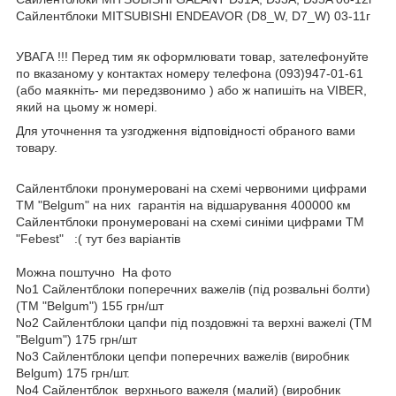
Сайлентблоки MITSUBISHI ENDEAVOR (D8_W, D7_W) 03-11г
УВАГА !!! Перед тим як оформлювати товар, зателефонуйте
по вказаному у контактах номеру телефона (093)947-01-61
(або маякніть- ми передзвонимо ) або ж напишіть на VIBER,
який на цьому ж номері.
Для уточнення та узгодження відповідності обраного вами
товару.
Сайлентблоки пронумеровані на схемі червоними цифрами
TM "Belgum" на них гарантія на відшарування 400000 км
Сайлентблоки пронумеровані на схемі синіми цифрами TM
"Febest" :( тут без варіантів
Можна поштучно На фото
No1 Сайлентблоки поперечних важелів (під розвальні болти)
(TM "Belgum") 155 грн/шт
No2 Сайлентблоки цапфи під поздовжні та верхні важелі (TM
"Belgum") 175 грн/шт
No3 Сайлентблоки цепфи поперечних важелів (виробник
Belgum) 175 грн/шт.
No4 Сайлентблок верхнього важеля (малий) (виробник