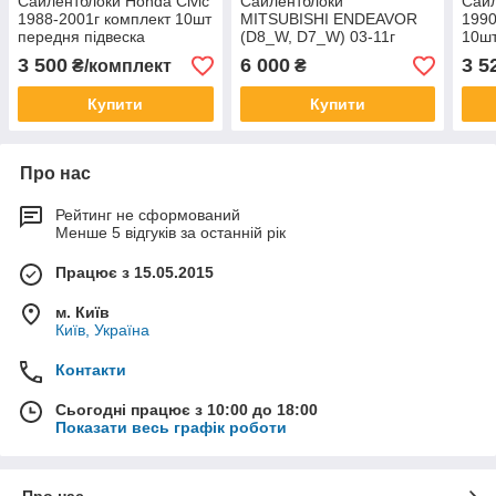
Сайлентблоки Honda Civic
Сайлентблоки
Сай
1988-2001г комплект 10шт
MITSUBISHI ENDEAVOR
1990
передня підвеска
(D8_W, D7_W) 03-11г
10шт
3 500
6 000
3 5
₴/комплект
₴
Купити
Купити
Про нас
Рейтинг не сформований
Менше 5 відгуків за останній рік
Працює з 15.05.2015
м. Київ
Київ, Україна
Контакти
Сьогодні працює з 10:00 до 18:00
Показати весь графік роботи