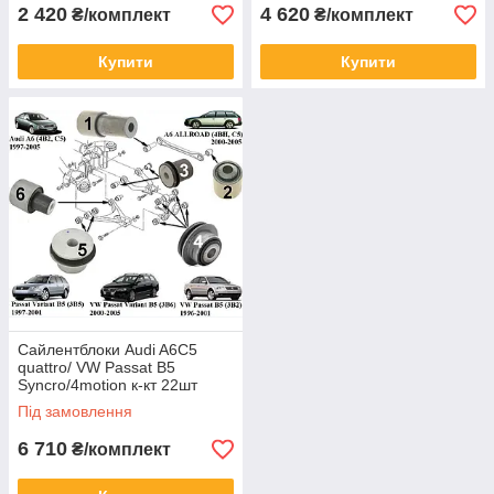
2 420
4 620
₴/комплект
₴/комплект
Купити
Купити
Cайлентблоки Audi A6C5
quattro/ VW Passat B5
Syncro/4motion к-кт 22шт
Belgum
Під замовлення
6 710
₴/комплект