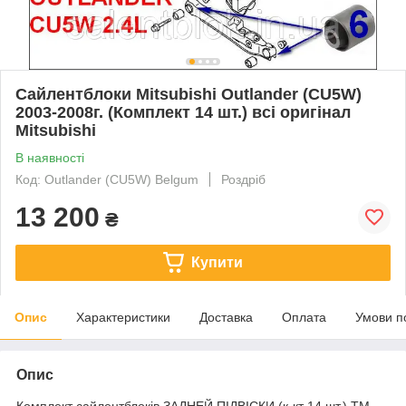
Сайлентблоки Mitsubishi Outlander (CU5W)
2003-2008г. (Комплект 14 шт.) всі оригінал
Mitsubishi
В наявності
Код: Outlander (CU5W) Belgum
Роздріб
13 200
₴
Купити
Опис
Характеристики
Доставка
Оплата
Умови п
Опис
Комплект сайлентблоків ЗАДНЕЙ ПІДВІСКИ (к-кт 14 шт.) TM