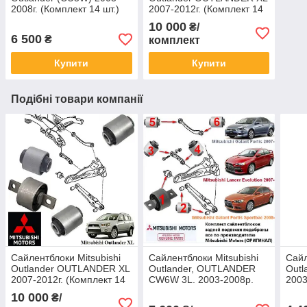
2008г. (Комплект 14 шт.)
2007-2012г. (Комплект 14
усі неплавкі — Belgum
шт.) всі оригінальні —
10 000
₴/
Mitsubishi
6 500
₴
комплект
Купити
Купити
Подібні товари компанії
Сайлентблоки Mitsubishi
Сайлентблоки Mitsubishi
Сайл
Outlander OUTLANDER XL
Outlander, OUTLANDER
Outl
2007-2012г. (Комплект 14
CW6W 3L. 2003-2008р.
2003
шт.) всі оригінальні —
(Комплект 14шт) всі
(Ко
10 000
₴/
Mitsubishi
оригінальні - Mitsubishi