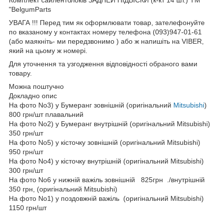
"BelgumParts
УВАГА !!! Перед тим як оформлювати товар, зателефонуйте
по вказаному у контактах номеру телефона (093)947-01-61
(або маякніть- ми передзвонимо ) або ж напишіть на VIBER,
який на цьому ж номері.
Для уточнення та узгодження відповідності обраного вами
товару.
Можна поштучно
Докладно опис
На фото No3) у Бумеранг зовнішній (оригінальний
Mitsubishi
)
800 грн/шт плавальний
На фото No2) у Бумеранг внутрішній (оригінальний Mitsubishi)
350 грн/шт
На фото No5) у кісточку зовнішній (оригінальний Mitsubishi)
950 грн/шт
На фото No4) у кісточку внутрішній (оригінальний Mitsubishi)
300 грн/шт
На фото No6 у нижній важіль зовнішній 825грн ./внутрішній
350 грн, (оригінальний Mitsubishi)
На фото No1) у поздовжній важіль (оригінальний Mitsubishi)
1150 грн/шт