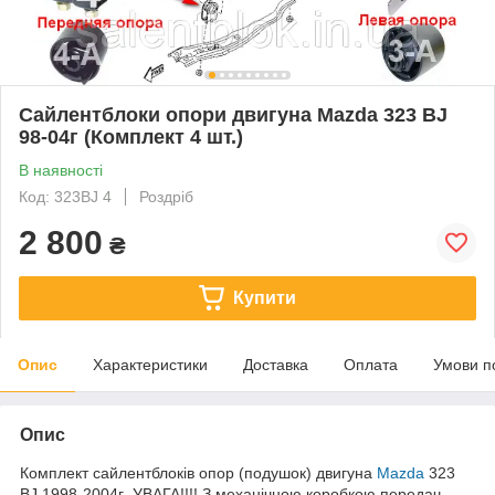
Сайлентблоки опори двигуна Mazda 323 BJ
98-04г (Комплект 4 шт.)
В наявності
Код: 323BJ 4
Роздріб
2 800
₴
Купити
Опис
Характеристики
Доставка
Оплата
Умови п
Опис
Комплект сайлентблоків опор (подушок) двигуна
Mazda
323
BJ 1998-2004г УВАГА!!!! З механічною коробкою передач