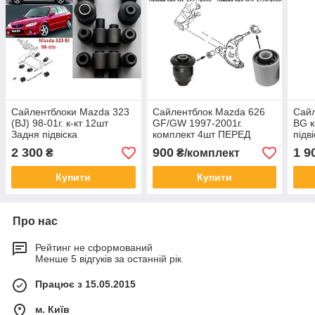
Сайлентблоки Mazda 323
Сайлентблок Mazda 626
Сайл
(BJ) 98-01г. к-кт 12шт
GF/GW 1997-2001г.
BG к
Задня підвіска
комплект 4шт ПЕРЕД
підв
2 300
900
1 9
₴
₴/комплект
Купити
Купити
Про нас
Рейтинг не сформований
Менше 5 відгуків за останній рік
Працює з 15.05.2015
м. Київ