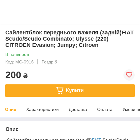
Cайлентблок переднього важеля (задній)FIAT
Scudo/Scudo Combinato; Ulysse (220)
CITROEN Evasion; Jumpy; Citroen
В наявності
Код: MC-0916
Роздріб
200
₴
Купити
Опис
Характеристики
Доставка
Оплата
Умови п
Опис
Cайлентблок переднього важеля (задній)
FIAT
Scudo/Scudo