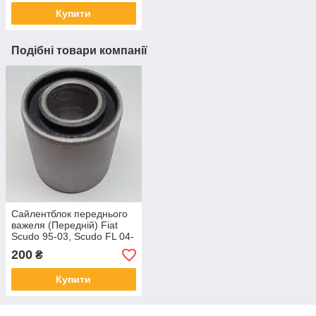
Купити
Подібні товари компанії
Сайлентблок переднього
важеля (Передній) Fiat
Scudo 95-03, Scudo FL 04-
06, Scudo Nuovo 3H 07-,
200
₴
Ulysse 94-02, Ul
Купити