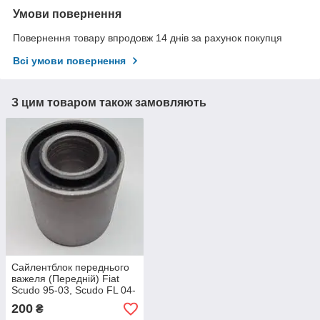
Умови повернення
Повернення товару впродовж 14 днів за рахунок покупця
Всі умови повернення
З цим товаром також замовляють
Сайлентблок переднього
важеля (Передній) Fiat
Scudo 95-03, Scudo FL 04-
06, Scudo Nuovo 3H 07-,
200
₴
Ulysse 94-02, Ul