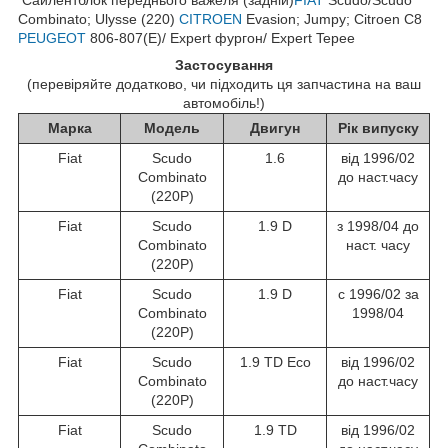
Combinato; Ulysse (220)
CITROEN
Evasion; Jumpy; Citroen C8
PEUGEOT
806-807(E)/ Expert фургон/ Expert Tepee
Застосування
(перевіряйте додатково, чи підходить ця запчастина на ваш
автомобіль!)
Марка
Модель
Двигун
Рік випуску
Fiat
Scudo
1.6
від 1996/02
Combinato
до наст.часу
(220P)
Fiat
Scudo
1.9 D
з 1998/04 до
Combinato
наст. часу
(220P)
Fiat
Scudo
1.9 D
c 1996/02 за
Combinato
1998/04
(220P)
Fiat
Scudo
1.9 TD Eco
від 1996/02
Combinato
до наст.часу
(220P)
Fiat
Scudo
1.9 TD
від 1996/02