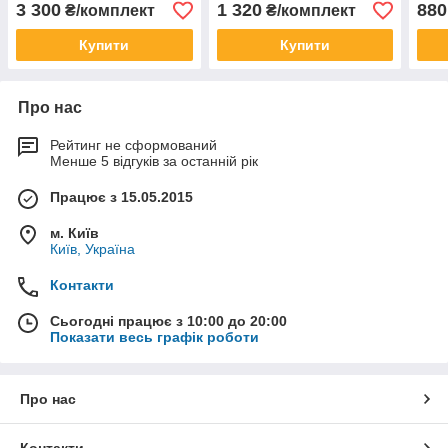
4 шт Передньої підвіски Q-
(ком
3 300
1 320
880
₴/комплект
₴/комплект
fix
Купити
Купити
Про нас
Рейтинг не сформований
Менше 5 відгуків за останній рік
Працює з 15.05.2015
м. Київ
Київ, Україна
Контакти
Сьогодні працює з 10:00 до 20:00
Показати весь графік роботи
Про нас