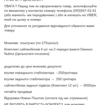
УВАГА !! Перед тим як оформлювати товар, зателефонуйте
по вказаному у контактах номеру телефона (093)947-01-61
(або маякніть- ми передзвонимо ) або ж напишіть на VIBER,
який на цьому ж номері.
Для уточнення та узгодження відповідності обраного вами
товару.
Можливо поштучно (по 275грн/шт)
Комплект сайленблоків 4 шт. на 2 передні важелі Daewoo
Nubira (Цельнолиті-посилені)
додатково до ціни можливо докупити:
втулки переднього стабілізатора --250грн/пара
втулки заднього стабілізатора -- 250 грн/пара
сайлентблоки задньої підвіски (Комплект 12 шт.) -- 3000грн
питайте продавця
Відправка Новою Поштою (оплата під час отримання)
НЕ ВХОДЯТЬ В ВАРТІСТЬ КОМЛЕКТУ, але можливо