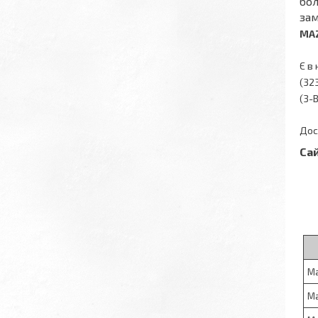
бол
зам
MAZ
Є в
(32
(3-
Дос
Са
M
M