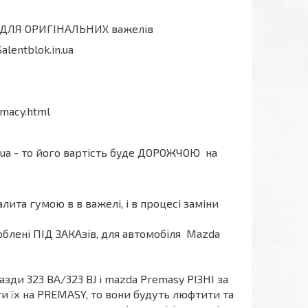
ки ДЛЯ ОРИГІНАЛЬНИХ важелів
млене на сайті Salentblok.in.ua
macy.html
ua - то його вартість буде ДОРОЖЧОЮ на
лита гумою в в важелі, і в процесі заміни
облені ПІД ЗАКАзів, для автомобіля Mazda
зди 323 BA/323 BJ і mazda Premasy РІЗНІ за
ти їх на PREMASY, то вони будуть люфтити та