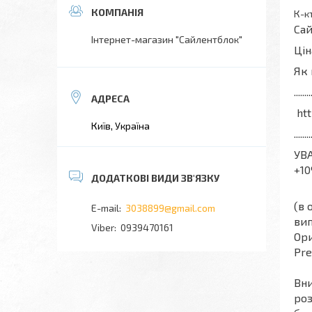
К-к
Сай
Інтернет-магазин "Сайлентблок"
Ці
Як 
........
htt
Київ, Україна
........
УВА
+1
(в 
3038899@gmail.com
вип
0939470161
Ори
Pr
Вни
роз