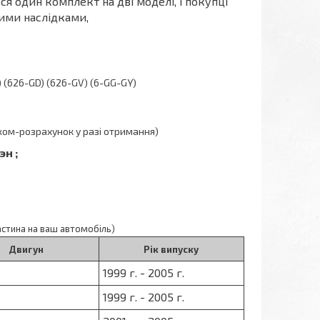
ся один комплект на дві моделі, і покупці
ними наслідками,
) (626-GD) (626-GV) (6-GG-GY)
жом-розрахунок у разі отримання)
вэн
;
астина на ваш автомобіль)
Двигун
Рік випуску
1999 г. - 2005 г.
1999 г. - 2005 г.