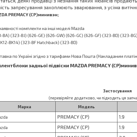
таться, деякі продавці з незнання таких нюансів продають
ість запресування захоплюють зварювання, з усіма витіч
DA PREMACY (CP)минивэн
;
 наявності комплекти на інші моделі Mazda
3-BA) (323-BJ) (626-GE) (626-GW) (626-GC) (626-GF) (323-BD) (323-BG
BK12-BK14) (323-BF Hatchback)
(323-BD)
тавка по Україні згідно з тарифами Нова Пошта (Накладаним платі
йлентблоки задньої підвіски
MAZDA PREMACY (CP)мини
Застосування
(перевіряйте додатково, чи підходить ця запч
Марка
Модель
PREMACY (CP)
1.9
azda
PREMACY (CP)
1.9
azda