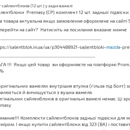
т сайлентблоків (12 шт.) у задні важелі
лентблоки Premasy (CP) комплект 12 шт. задньої підвіс
на товара актуальна якщо замовлення офор
перейти на сайт? Натисніть на посилання вказане нижче
.....................................................................................................................
ps://salentblok.in.ua/ua/p304488921-sajlentbloki-
mazda
-pre
..............................................................................................................
ГА !!! Якщо цей товар ви оформляєте на платформі Prom.
0%
оригінальних важелях внутрішня втулка (гільза під болт) за
алюється й вичищується з вушка важеля.
гінальних сайленблоків в оригінальні важелі немає. Ці зр
emasy
мание!!! Комплекти сайлентблоків задньої підвіски для ма
міром. І якщо купити сайлентблоки від 323 (BA) і постави