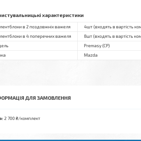
ристувальницькі характеристики
лентблоки в 2 поздовжніх важеля
4шт (входять в вартість ко
лентблоки в 4 поперечних важеля
8шт (входять в вартість ко
дель
Premasy (CP)
рка
Mazda
ФОРМАЦІЯ ДЛЯ ЗАМОВЛЕННЯ
а:
2 700 ₴/комплект