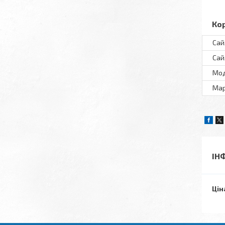
Ко
Сай
Сай
Мо
Ма
ІН
Цін