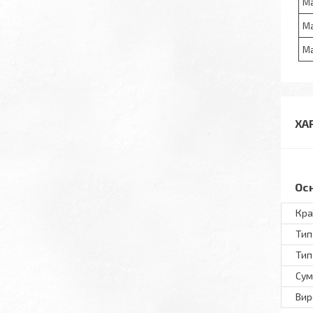
M
M
M
ХА
Ос
Кра
Тип
Тип
Сум
Вир