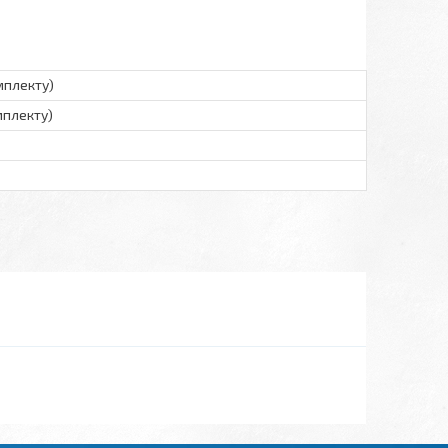
мплекту)
мплекту)