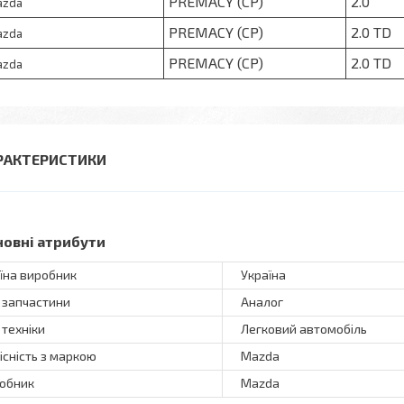
PREMACY (CP)
2.0
azda
PREMACY (CP)
2.0 TD
azda
PREMACY (CP)
2.0 TD
azda
РАКТЕРИСТИКИ
новні атрибути
їна виробник
Україна
 запчастини
Аналог
 техніки
Легковий автомобіль
існість з маркою
Mazda
обник
Mazda