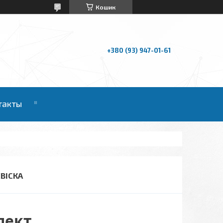
Кошик
+380 (93) 947-01-61
такты
ДВІСКА
лект