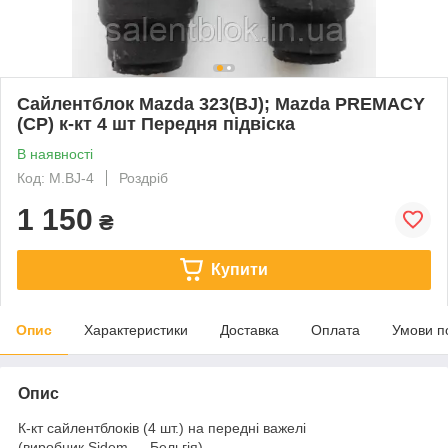
Сайлентблок Mazda 323(BJ); Mazda PREMACY
(CP) к-кт 4 шт Передня підвіска
В наявності
Код: M.BJ-4
Роздріб
1 150
₴
Купити
Опис
Характеристики
Доставка
Оплата
Умови п
Опис
К-кт сайлентблоків (4 шт.) на передні важелі
(виробник Sidem — Бельгія)