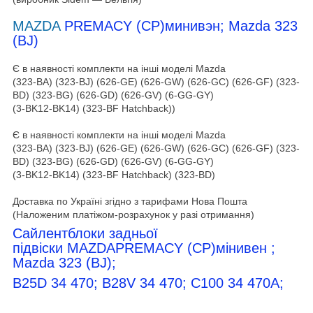
MAZDA
PREMACY (CP)минивэн
; Mazda 323
(BJ)
Є в наявності комплекти на інші моделі Mazda
(323-BA) (323-BJ) (626-GE) (626-GW) (626-GC) (626-GF) (323-
BD) (323-BG) (626-GD) (626-GV) (6-GG-GY)
(3-BK12-BK14) (323-BF Hatchback))
Є в наявності комплекти на інші моделі Mazda
(323-BA) (323-BJ) (626-GE) (626-GW) (626-GC) (626-GF) (323-
BD) (323-BG) (626-GD) (626-GV) (6-GG-GY)
(3-BK12-BK14) (323-BF Hatchback)
(323-BD)
Доставка по Україні згідно з тарифами Нова Пошта
(Наложеним платіжом-розрахунок у разі отримання)
Сайлентблоки задньої
підвіски
MAZDAPREMACY (CP)мінивен
;
Mazda 323 (BJ);
B25D 34 470;
B28V 34 470;
C100 34 470A
;