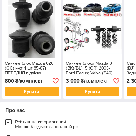
Сайлентблок Mazda 626
Сайлентблоки Mazda 3
Сайл
(GC) к-кт 4 шт 85-87г
(BK)(BL); 5 (CR) 2005-;
(BJ)
ПЕРЕДНЯ підвіска
Ford Focus; Volvo (S40)
Задн
(V50); к-кт 14шт ЗАДНЯЯ
800
3 000
2 3
₴/комплект
₴/комплект
підвіска 02-07г
Купити
Купити
Про нас
Рейтинг не сформований
Менше 5 відгуків за останній рік