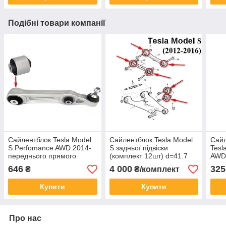
Подібні товари компанії
Сайлентблок Tesla Model
Сайлентблок Tesla Model
Сайл
S Perfomance AWD 2014-
S задньої підвіски
Tesl
переднього прямого
(комплект 12шт) d=41.7
AWD
важеля
mm (2012-2016р)
СХО
646
4 000
325
₴
₴/комплект
підв
Купити
Купити
Про нас