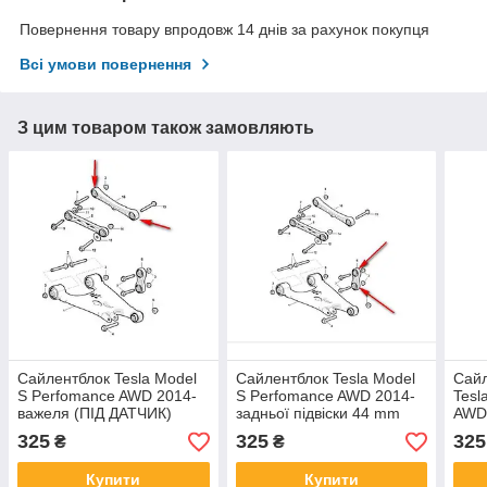
Повернення товару впродовж 14 днів за рахунок покупця
Всі умови повернення
З цим товаром також замовляють
Сайлентблок Tesla Model
Сайлентблок Tesla Model
Сайл
S Perfomance AWD 2014-
S Perfomance AWD 2014-
Tesl
важеля (ПІД ДАТЧИК)
задньої підвіски 44 mm
AWD
задньої підвіски 44 mm
(КОСТОЧКА)
СХО
325
325
325
₴
₴
підв
Купити
Купити