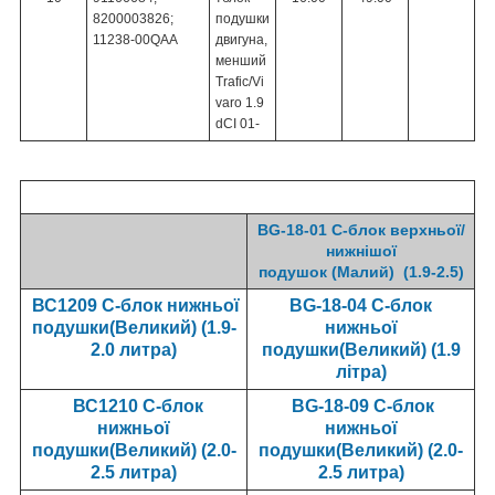
8200003826;
подушки
11238-00QAA
двигуна,
менший
Trafic/Vi
varo 1.9
dCI 01-
BG-18-01 С-блок верхньої/
нижнішої
подушок
(Малий) (1.9-2.5)
ВС1209 С-блок нижньої
BG-18-04 С-блок
подушки(Великий) (1.9-
нижньої
2.0 литра)
подушки(Великий) (1.9
літра)
ВС1210 С-блок
BG-18-09
С-блок
нижньої
нижньої
подушки(Великий) (2.0-
подушки(Великий) (2.0-
2.5 литра)
2.5 литра)