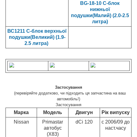
BG-18-10 С-блок
нижньої
подушки(Малий) (2.0-2.5
литра)
ВС1211 С-блок верхньої
подушки(Великий) (1.9-
2.5 литра)
Застосування
(перевіряйте додатково, чи підходить ця запчастина на ваш
автомобіль!)
Застосування
Марка
Модель
Двигун
Рік випуску
Nissan
Primastar
dCi 120
c 2006/09 до
автобус
наст.часу
(X83)