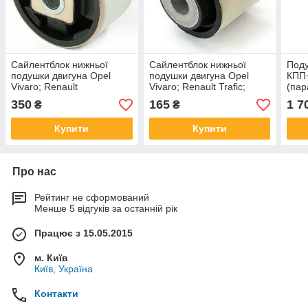
Сайлентблок нижньої
Сайлентблок нижньої
Поду
подушки двигуна Opel
подушки двигуна Opel
КПП+
Vivaro; Renault
Vivaro; Renault Trafic;
(пар
Trafic;Nissan Primastar
Nissan Primastar (МалИЙ
Rena
350
165
1 7
₴
₴
(БОЛЬШОЙ)
на 2-2,5 літра)
Prim
Купити
Купити
Про нас
Рейтинг не сформований
Менше 5 відгуків за останній рік
Працює з 15.05.2015
м. Київ
Київ, Україна
Контакти