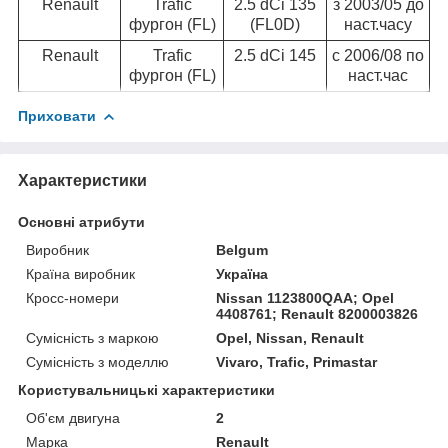
Renault
Trafic
2.5 dCi 135
з 2003/05 до
фургон (FL)
(FL0D)
наст.часу
Renault
Trafic
2.5 dCi 145
c 2006/08 по
фургон (FL)
наст.час
Приховати
Характеристики
Основні атрибути
Виробник
Belgum
Країна виробник
Україна
Кросс-номери
Nissan 1123800QAA; Opel
4408761; Renault 8200003826
Сумісність з маркою
Opel, Nissan, Renault
Сумісність з моделлю
Vivaro, Trafic, Primastar
Користувальницькі характеристики
Об'єм двигуна
2
Марка
Renault