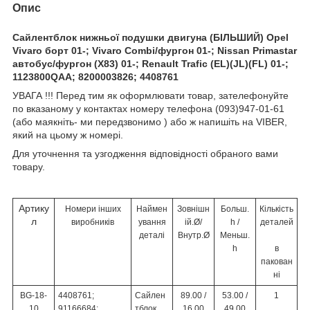
Опис
Сайлентблок нижньої подушки двигуна (БІЛЬШИЙ) Opel
Vivaro борт 01-; Vivaro Combi/фургон 01-; Nissan Primastar
автобус/фургон (X83) 01-; Renault Trafic (EL)(JL)(FL) 01-;
1123800QAA; 8200003826; 4408761
УВАГА !!! Перед тим як оформлювати товар, зателефонуйте
по вказаному у контактах номеру телефона (093)947-01-61
(або маякніть- ми передзвонимо ) або ж напишіть на VIBER,
який на цьому ж номері.
Для уточнення та узгодження відповідності обраного вами
товару.
Артику
Номери інших
Наймен
Зовнішн
Больш.
Кількість
л
виробників
ування
ій.Ø/
h /
деталей
деталі
Внутр.Ø
Меньш.
h
в
пакован
ні
BG-18-
4408761;
Сайлен
89.00 /
53.00 /
1
10
91166684;
тблок
16.00
49.00