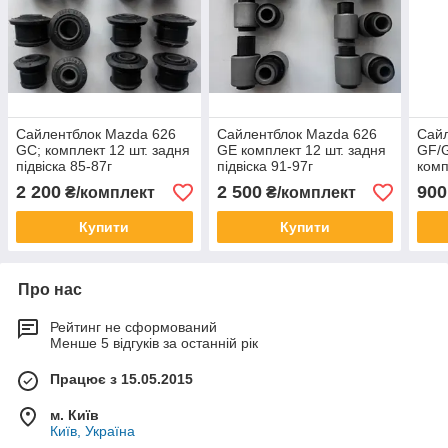
Сайлентблок Mazda 626
Сайлентблок Mazda 626
Сайл
GC; комплект 12 шт. задня
GE комплект 12 шт. задня
GF/G
підвіска 85-87г
підвіска 91-97г
ком
2 200
2 500
900
₴/комплект
₴/комплект
Купити
Купити
Про нас
Рейтинг не сформований
Менше 5 відгуків за останній рік
Працює з 15.05.2015
м. Київ
Київ, Україна