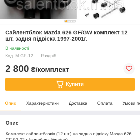
Сайлентблок Mazda 626 GF/GW комплект 12
шт. задня підвіска 1997-2001г.
В наявності
Код: M.GF-12
Роздріб
2 800
₴/комплект
Купити
Опис
Характеристики
Доставка
Оплата
Умови п
Опис
Комплект сайлентблоків (12 шт.) на задню підвіску Мазда 626
GF 92-02 г (виробник Україна)