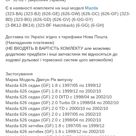
Є в наявності комплекти на інші моделі
Mazda
(323-BA) (323-BJ) (626-GE) (626-GW) (626-GC) (626-GF) (323-
BD) (323-BG) (626-GD) (626-GV) (6-GG-GY)
(3-BK12-BK14) (323-BF Hatchback)
(6-GG)
(6
-GH
)
Доставка по Україні згідно з тарифами Нова Пошта
(Накладаним платежем)
(НЕ ВХОДЯТЬ В ВАРТІСТЬ КОМЛЕКТУ але можливо
додатково придбати і інші запчастини які відносяться до
ходової рульової і тормозної систем цого автомобіля)
Застосування
Марка Модель Двигун Рік випуску
Mazda 626 седан (GF) 1.8 c 1997/05 по 1999/12
Mazda 626 седан (GF) 1.8 c 1999/12 по 2002/10
Mazda 626 седан (GF) 2.0 DITD c 1998/04 за 2002/10
Mazda 626 седан (GF) 2.0 Turbo DI з 1998/04 по 2002/10
Mazda 626 седан (GF) 2.0 TD c 2000/10 по 2002/10
Mazda 626 седан (GF) 2.0 c 1997/05 по 2002/10
Mazda 626 седан (GF) 2.0 c 1998/04 по 2002/10
Mazda 626 хетчбек (GF) 1.8 c 1997/05 по 1999/12
Mazda 626 хетчбек (GF) 1.8 c 1999/12 по 2002/10