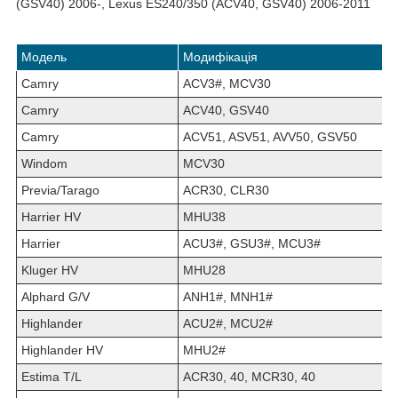
(GSV40) 2006-, Lexus ES240/350 (ACV40, GSV40) 2006-2011
Модель
Модифікація
Camry
ACV3#, MCV30
Camry
ACV40, GSV40
Camry
ACV51, ASV51, AVV50, GSV50
Windom
MCV30
Previa/Tarago
ACR30, CLR30
Harrier HV
MHU38
Harrier
ACU3#, GSU3#, MCU3#
Kluger HV
MHU28
Alphard G/V
ANH1#, MNH1#
Highlander
ACU2#, MCU2#
Highlander HV
MHU2#
Estima T/L
ACR30, 40, MCR30, 40