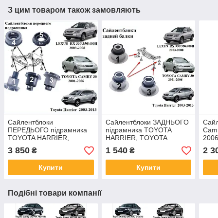
З цим товаром також замовляють
Сайлентблоки
Сайлентблоки ЗАДНЬОГО
Сайл
ПЕРЕДЬОГО підрамника
підрамника TOYOTA
Camr
TOYOTA HARRIER;
HARRIER; TOYOTA
2006
TOYOTA HIGHLANDER;
CAMRY; TOYOTA
2007
3 850
1 540
2 3
₴
₴
TOYOTA CAMRY комплект
HIGHLANDER комплект
УСИ
8шт
4шт
Купити
Купити
Подібні товари компанії