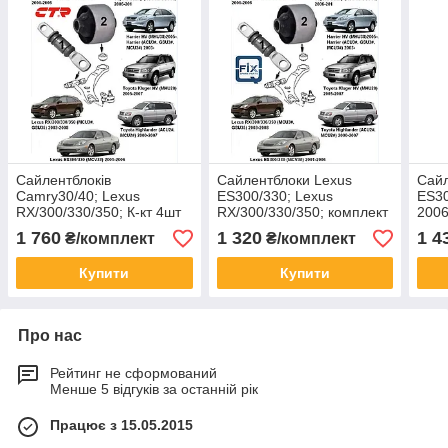
Сайлентблоків
Сайлентблоки Lexus
Сайл
Camry30/40; Lexus
ES300/330; Lexus
ES30
RX/300/330/350; К-кт 4шт
RX/300/330/350; комплект
2006
CTR
4 шт Передньої підвіски Q-
RX/3
1 760
1 320
1 4
₴/комплект
₴/комплект
fix
GSU3
4шт 
Купити
Купити
Про нас
Рейтинг не сформований
Менше 5 відгуків за останній рік
Працює з 15.05.2015