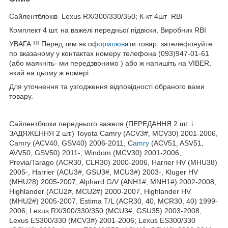
Сайлентблоків Lexus RX/300/330/350; К-кт 4шт RBI
Комплект 4 шт. на важелі передньої підвіски, Виробник RBI
УВАГА !!! Перед тим як оф
ормлюв
ати товар, зателефонуйте
по вказаному у контактах номеру телефона (093)947-01-61
(або маякніть- ми передзвонимо ) або ж напишіть на VIBER,
який на цьому ж номері.
Для уточнення та узгодження відповідності обраного вами
товару.
Сайлентблоки переднього важеля (ПЕРЕДАННЯ 2 шт. і
ЗАДЯЖЕННЯ 2 шт.) Toyota Camry (ACV3#, MCV30) 2001-2006,
Camry (ACV40, GSV40) 2006-2011, C
amry
(ACV51, ASV51,
AVV50, GSV50) 2011-; Windom (MCV30) 2001-2006,
Previa/Tarago (ACR30, CLR30) 2000-2006, Harrier HV (MHU38)
2005-, Harrier (ACU3#, GSU3#, MCU3#) 2003-, Kluger HV
(MHU28) 2005-2007, Alphard G/V (ANH1#, MNH1#) 2002-2008,
Highlander (ACU2#, MCU2#) 2000-2007, Highlander HV
(MHU2#) 2005-2007, Estima T/L (ACR30, 40, MCR30, 40) 1999-
2006; Lexus RX/300/330/350 (MCU3#, GSU35) 2003-2008,
Lexus ES300/330 (MCV3#) 2001-2006; Lexus ES300/330