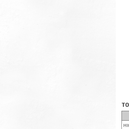
TO
HI