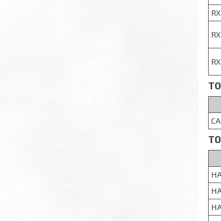
RX
RX
RX
TO
CA
TO
HA
HA
HA