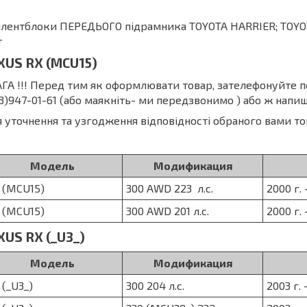
йлентблоки ПЕРЕДЬОГО підрамника TOYOTA HARRIER; TOY
т
XUS RX (MCU15)
ГА !!! Перед тим як оформлювати товар, зателефонуйте 
3)947-01-61 (або маякніть- ми передзвонимо ) або ж напиш
 уточнення та узгодження відповідності обраного вами то
Модель
Модификация
 (MCU15)
300 AWD 223 л.с.
2000 г. 
 (MCU15)
300 AWD 201 л.с.
2000 г. 
XUS RX (_U3_)
Модель
Модификация
 (_U3_)
300 204 л.с.
2003 г. 