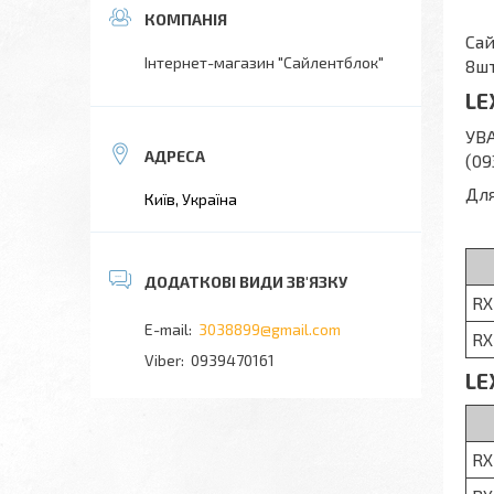
Са
Інтернет-магазин "Сайлентблок"
8ш
LE
УВА
(09
Для
Київ, Україна
RX
3038899@gmail.com
RX
0939470161
LE
RX