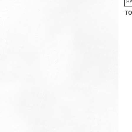
HA
TO