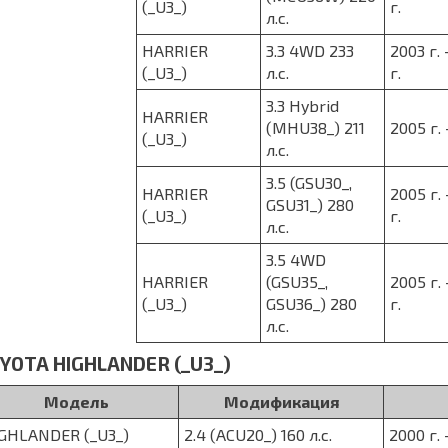
(_U3_)
г.
л.с.
HARRIER
3.3 4WD 233
2003 г. 
(_U3_)
л.с.
г.
3.3 Hybrid
HARRIER
(MHU38_) 211
2005 г. 
(_U3_)
л.с.
3.5 (GSU30_,
HARRIER
2005 г. 
GSU31_) 280
(_U3_)
г.
л.с.
3.5 4WD
HARRIER
(GSU35_,
2005 г. 
(_U3_)
GSU36_) 280
г.
л.с.
YOTA HIGHLANDER (_U3_)
Модель
Модификация
GHLANDER (_U3_)
2.4 (ACU20_) 160 л.с.
2000 г. 