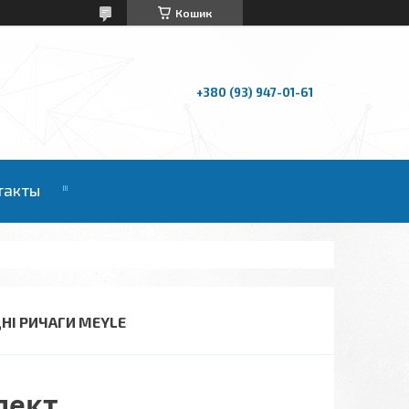
Кошик
+380 (93) 947-01-61
такты
ДНІ РИЧАГИ MEYLE
лект