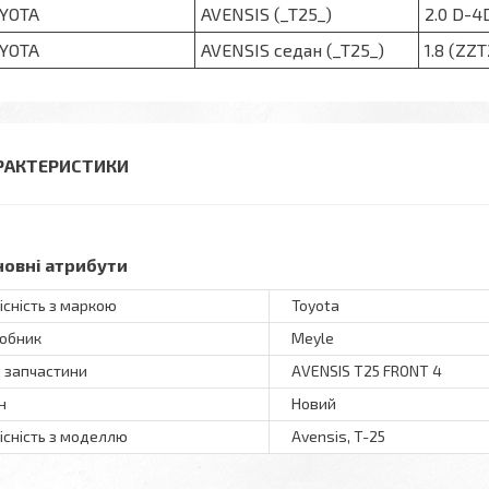
YOTA
AVENSIS (_T25_)
2.0 D-4
YOTA
AVENSIS седан (_T25_)
1.8 (ZZT
РАКТЕРИСТИКИ
новні атрибути
існість з маркою
Toyota
обник
Meyle
 запчастини
AVENSIS T25 FRONT 4
н
Новий
існість з моделлю
Avensis, T-25