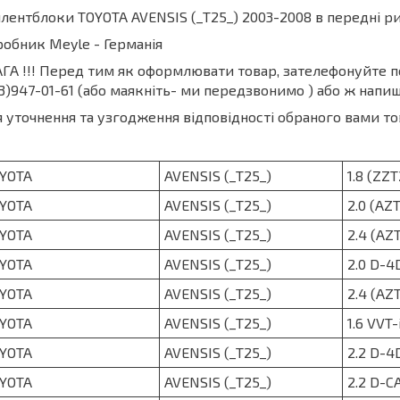
лентблоки TOYOTA AVENSIS (_T25_) 2003-2008 в передні р
обник Meyle - Германія
ГА !!! Перед тим як оформлювати товар, зателефонуйте 
3)947-01-61 (або маякніть- ми передзвонимо ) або ж напиш
 уточнення та узгодження відповідності обраного вами то
YOTA
AVENSIS (_T25_)
1.8 (ZZT
YOTA
AVENSIS (_T25_)
2.0 (AZ
YOTA
AVENSIS (_T25_)
2.4 (AZ
YOTA
AVENSIS (_T25_)
2.0 D-4
YOTA
AVENSIS (_T25_)
2.4 (AZ
YOTA
AVENSIS (_T25_)
1.6 VVT-
YOTA
AVENSIS (_T25_)
2.2 D-4
YOTA
AVENSIS (_T25_)
2.2 D-C