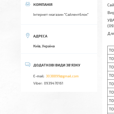
Сай
Вир
Інтернет-магазин "Сайлентблок"
УВА
(09
Для
Київ, Україна
TO
TO
TO
TO
3038899@gmail.com
0939470161
TO
TO
TO
TO