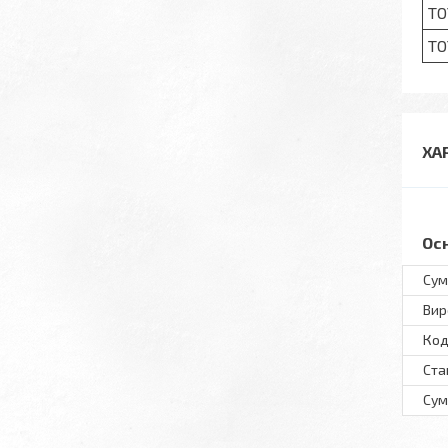
TO
TO
ХА
Ос
Сум
Вир
Код
Ста
Сум