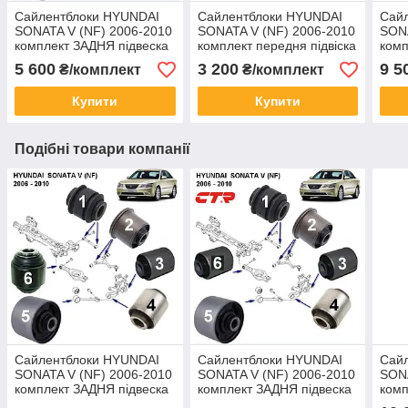
Сайлентблоки HYUNDAI
Сайлентблоки HYUNDAI
Сай
SONATA V (NF) 2006-2010
SONATA V (NF) 2006-2010
SONA
комплект ЗАДНЯ підвеска
комплект передня підвіска
комп
16шт CTR
10шт CTR
16ш
5 600
3 200
9 5
₴/комплект
₴/комплект
Купити
Купити
Подібні товари компанії
Сайлентблоки HYUNDAI
Сайлентблоки HYUNDAI
Сай
SONATA V (NF) 2006-2010
SONATA V (NF) 2006-2010
SONA
комплект ЗАДНЯ підвеска
комплект ЗАДНЯ підвеска
комп
16шт ОРИГІНАЛЬНІ
16шт CTR
підв