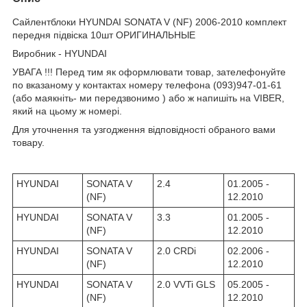
Сайлентблоки HYUNDAI SONATA V (NF) 2006-2010 комплект
передня підвіска 10шт ОРИГИНАЛЬНЫЕ
Виробник - HYUNDAI
УВАГА !!! Перед тим як оформлювати товар, зателефонуйте
по вказаному у контактах номеру телефона (093)947-01-61
(або маякніть- ми передзвонимо ) або ж напишіть на VIBER,
який на цьому ж номері.
Для уточнення та узгодження відповідності обраного вами
товару.
HYUNDAI
SONATA V
2.4
01.2005 -
(NF)
12.2010
HYUNDAI
SONATA V
3.3
01.2005 -
(NF)
12.2010
HYUNDAI
SONATA V
2.0 CRDi
02.2006 -
(NF)
12.2010
HYUNDAI
SONATA V
2.0 VVTi GLS
05.2005 -
(NF)
12.2010