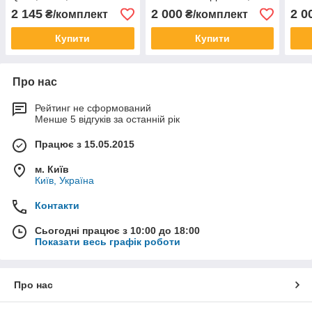
Nemo; PEUGEOT Bipper
Fiorino 07-; К-кт 4шт)
Fior
2 145
2 000
2 0
₴/комплект
₴/комплект
комплект 4шт
Купити
Купити
Про нас
Рейтинг не сформований
Менше 5 відгуків за останній рік
Працює з 15.05.2015
м. Київ
Київ, Україна
Контакти
Сьогодні працює з 10:00 до 18:00
Показати весь графік роботи
Про нас