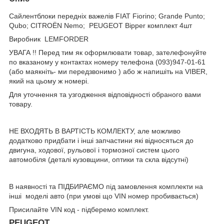
Сайлентблоки передніх важелів FIAT Fiorino; Grande Punto;
Qubo; CITROËN Nemo; PEUGEOT Bipper комплект 4шт
Виробник LEMFORDER
УВАГА !! Перед тим як оформлювати товар, зателефонуйте
по вказаному у контактах номеру телефона (093)947-01-61
(або маякніть- ми передзвонимо ) або ж напишіть на VIBER,
який на цьому ж номері.
Для уточнення та узгодження відповідності обраного вами
товару.
НЕ ВХОДЯТЬ В ВАРТІСТЬ КОМЛЕКТУ, але можливо
додатково придбати і інші запчастини які відносяться до
двигуна, ходової, рульової і тормозної систем цього
автомобіля (деталі кузовщини, оптики та скла відсутні)
В наявності та ПІДБИРАЄМО під замовлення комплекти на
інші моделі авто (при умові що VIN номер пробивається)
Присилайте VIN код - підберемо комплект.
PEUGEOT