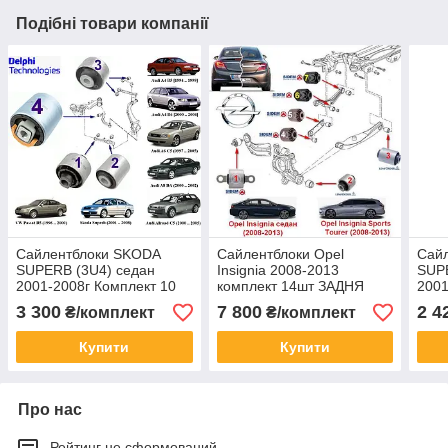
Подібні товари компанії
Сайлентблоки SKODA
Сайлентблоки Opel
Сай
SUPERB (3U4) седан
Insignia 2008-2013
SUP
2001-2008г Комплект 10
комплект 14шт ЗАДНЯ
2001
шт. ПЕРЕДНЯ ПІДВІСКА
ПІДВІСКА
шт.
3 300
7 800
2 4
₴/комплект
₴/комплект
Купити
Купити
Про нас
Рейтинг не сформований