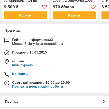
Усі оригінальні 14 шт.
2006-, Accent/Verna 2006-;
CTR 
задня підвіска
KIA Rio 2005-
9 500
970
6 5
₴
₴/пара
Купити
Купити
Про нас
Рейтинг не сформований
Менше 5 відгуків за останній рік
Працює з 15.05.2015
м. Київ
Київ, Україна
Контакти
Сьогодні працює з 10:00 до 20:00
Показати весь графік роботи
Про нас