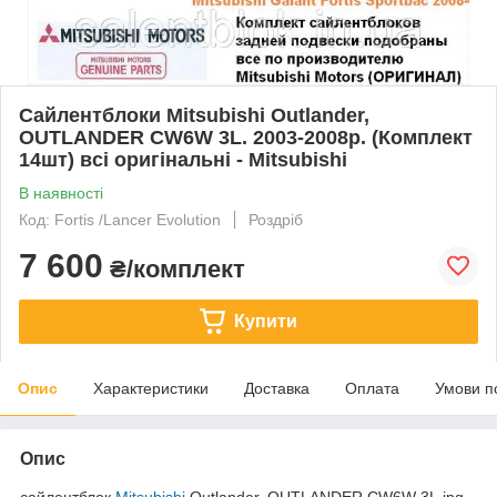
Сайлентблоки Mitsubishi Outlander,
OUTLANDER CW6W 3L. 2003-2008р. (Комплект
14шт) всі оригінальні - Mitsubishi
В наявності
Код: Fortis /Lancer Evolution
Роздріб
7 600
₴/комплект
Купити
Опис
Характеристики
Доставка
Оплата
Умови п
Опис
сайлентблок
Mitsubishi
Outlander, OUTLANDER CW6W 3L.jpg