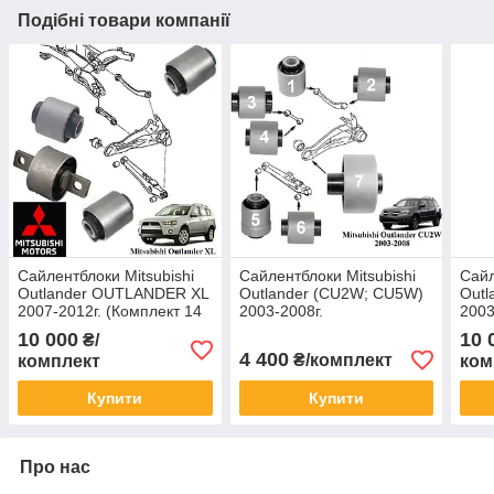
Подібні товари компанії
Сайлентблоки Mitsubishi
Сайлентблоки Mitsubishi
Сайл
Outlander OUTLANDER XL
Outlander (CU2W; CU5W)
Outl
2007-2012г. (Комплект 14
2003-2008г.
2003
шт.) всі оригінальні —
(Комплект14шт) BCGUMA
(Ком
10 000
10 
₴/
Mitsubishi
Mits
4 400
₴/комплект
комплект
ком
Купити
Купити
Про нас